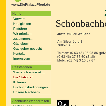
www.DiePfalzzuPferd.de
Home
Vorwort
Schönbachh
Neuigkeiten
Rittführer
Wir arbeiten
Jutta Müller-Weiland
zusammen...
Am Silzer Berg 1
Gästebuch
76857 Silz
Gastgeber gesucht
Telefon: (0 63 46) 98 98 86 (priv
Kontakt
(0 63 46) 27 87 60 (Stall)
Impressum
Mobil: (01 74) 3 10 37 67
Reitstationen
Was euch erwartet....
Die Stationen
Kriterien
Buchungsbedingungen
Unsere Nachbarn
Abenteuer Wanderreiten
Pfälzer Land -