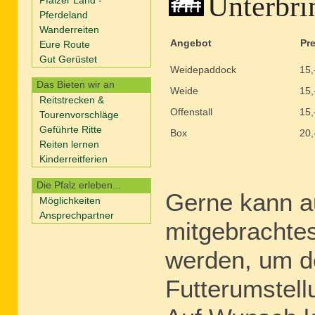
Unterbri
Pferdeland
Wanderreiten
Angebot
Pre
Eure Route
Gut Gerüstet
Weidepaddock
15,
Das Bieten wir an
Weide
15,
Reitstrecken &
Offenstall
15,
Tourenvorschläge
Geführte Ritte
Box
20,
Reiten lernen
Kinderreitferien
Die Pfalz erleben...
Gerne kann a
Möglichkeiten
Ansprechpartner
mitgebrachtes 
werden, um d
Futterumstell